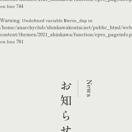
744
on line
Warning
: Undefined variable $term_dsp in
/home/anarchyclub/shinkawakoutai.net/public_html/we
content/themes/2021_shinkawa/function/epro_pageinfo.
781
on line
お知らせ
News