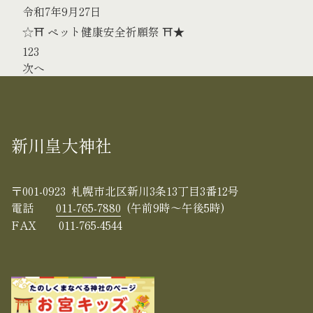
令和7年9月27日
☆⛩ ペット健康安全祈願祭 ⛩★
1
2
3
次へ
新川皇大神社
〒001-0923 札幌市北区新川3条13丁目3番12号
電話
011-765-7880
(午前9時〜午後5時)
FAX
011-765-4544